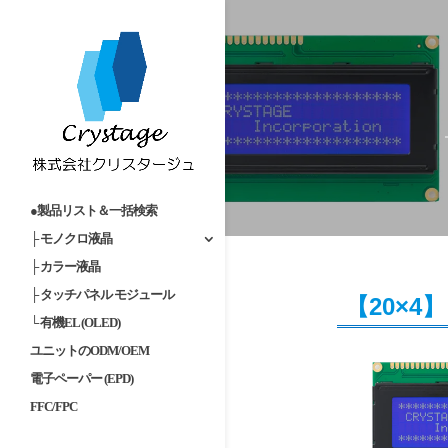
●製品リスト＆一括検索
├ モノクロ液晶
-
Home
モノクロLCD(白黒液晶
├ カラー液晶
├ タッチパネル モジュール
【20×
└ 有機EL (OLED)
ユニットのODM/OEM
電子ペーパー (EPD)
FFC/FPC