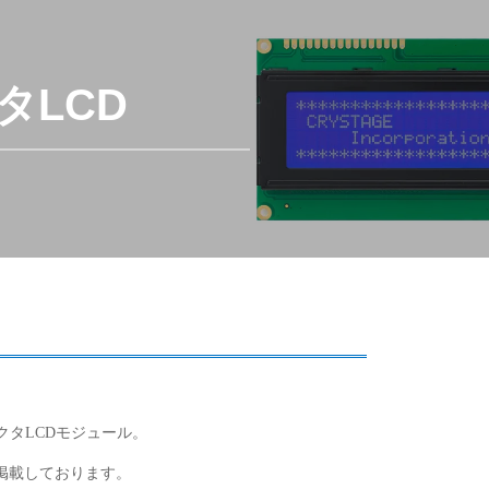
タLCD
クタLCDモジュール。
掲載しております。