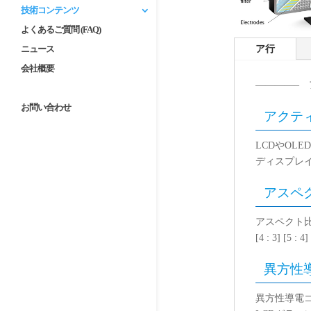
技術コンテンツ
よくあるご質問 (FAQ)
ア行
ニュース
会社概要
————– 
お問い合わせ
アクティブ
LCDやOL
ディスプレ
アスペクト
アスペクト
[4 : 3] [5 :
異方性導電ゴ
異方性導電