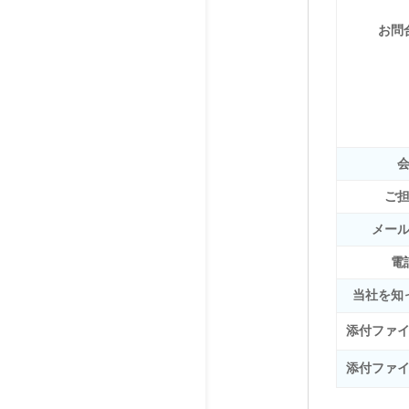
お問
ご
メー
電
当社を知
添付ファイル
添付ファイル