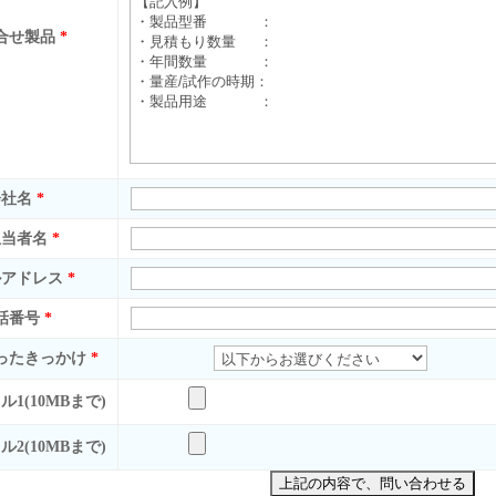
合せ製品
*
会社名
*
担当者名
*
ルアドレス
*
話番号
*
ったきっかけ
*
1(10MBまで)
2(10MBまで)