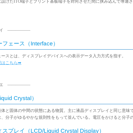
スに設けたITO端子とプリント基板端子を対向させた間に挟み込んで導通
イ —————–
フェース（Interface）
ェースとは、ディスプレイデバイスへの表示データ入力方式を指す。
説はこちら
➡
エ —————–
uid Crystal）
液体と固体の中間の状態にある物質。主に液晶ディスプレイと同じ意味
は、分子がゆるやかな規則性をもって並んでいる。電圧をかけると分子
プレイ（LCD/Liquid Crystal Display）