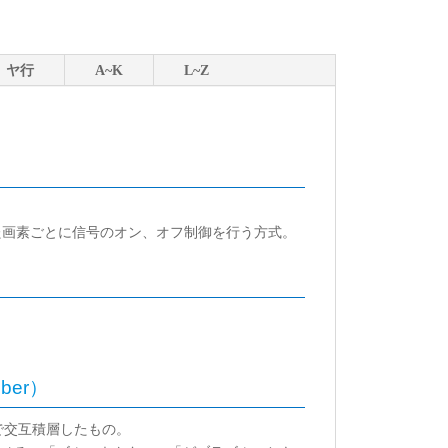
ヤ行
A~K
L~Z
た画素ごとに信号のオン、オフ制御を行う方式。
bber）
で交互積層したもの。