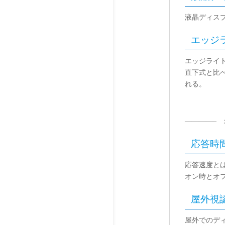
液晶ディスプ
エッジライ
エッジライ
直下式と比
れる。
————– 
応答時間（
応答速度と
オン時とオ
屋外視認性（
屋外でのデ