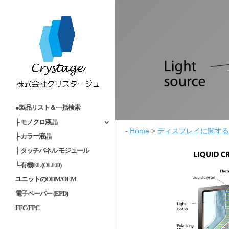
●製品リスト＆一括検索
├ モノクロ液晶
-
Home
>
ディスプレイに関する
├ カラー液晶
├ タッチパネル モジュール
└ 有機EL (OLED)
ユニットのODM/OEM
電子ペーパー (EPD)
FFC/FPC