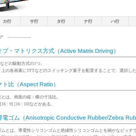
カ行
サ行
タ行
ナ行
ハ行
ア —————–
・マトリクス方式（Active Matrix Driving）
EDなどの駆動方式の1つ。
イ上の各画素にTFTなどのスイッチング素子を配置することで、選択し
比（Aspect Ratio）
比とは、画面の縦：横の寸法比。
 4] [16 : 9] [16 : 10]などがある。
ム（Anisotropic Conductive Rubber/Zebra Ru
ゴムとは、導電性シリコンゴムと絶縁性シリコンゴムとを細かなピッチ