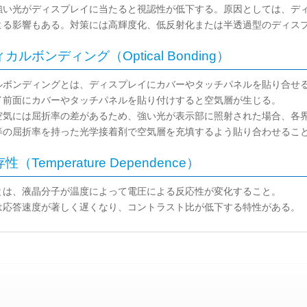
強い光がディスプレイに当たると視認性が低下する。原因としては、デ
よる影響もある。対策には高輝度化、低反射化または半透過型のディス
カルボンディング（Optical Bonding）
ルボンディングとは、ディスプレイにカバーやタッチパネルを貼り合せ
イ前面にカバーやタッチパネルを貼り付けすると空気層が生じる。
空気には屈折率の差があるため、強い光が表示部に照射された場合、各
等の屈折率を持った光学接着剤で空気層を充填するよう貼り合わせるこ
（Temperature Dependence）
とは、液晶分子が温度によって電圧による反応性が変化すること。
は応答速度が著しく遅くなり、コントラスト比が低下する特性がある。