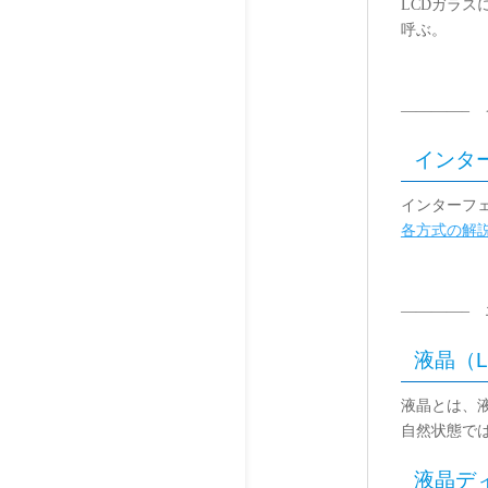
LCDガラ
呼ぶ。
————– 
インター
インターフ
各方式の解
————– 
液晶（Liq
液晶とは、
自然状態で
液晶ディス