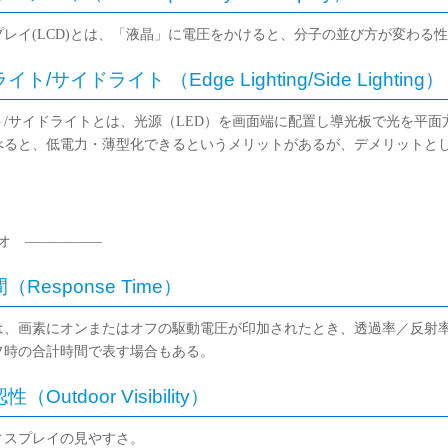
レイ(LCD)とは、「液晶」に電圧をかけると、分子の並び方が変わる
ト/サイドライト （Edge Lighting/Side Lighting）
ト/サイドライトとは、光源（LED）を画面端に配置し導光板で光を平面
べると、低電力・薄型化できるというメリットがあるが、デメリットと
オ —————–
Response Time）
は、画素にオンまたはオフの駆動電圧が印加されたとき、透過率／反射
フ時の合計時間で表す場合もある。
Outdoor Visibility）
ィスプレイの見やすさ。