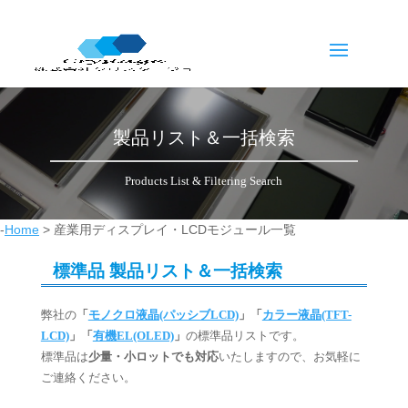
製品リスト＆一括検索
Products List & Filtering Search
-
Home
>
産業用ディスプレイ・LCDモジュール一覧
標準品 製品リスト＆一括検索
弊社の
「
モノクロ液晶(パッシブLCD)
」「
カラー液晶(TFT-
LCD)
」「
有機EL(OLED)
」
の標準品リストです。
標準品は
少量・小ロットでも対応
いたしますので、お気軽に
ご連絡ください。