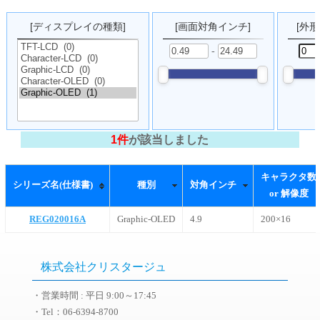
[ディスプレイの種類]
[画面対角インチ]
[外形
-
1件
が該当しました
キャラクタ
シリーズ名(仕様書)
種別
対角インチ
or 解像度
REG020016A
Graphic-OLED
4.9
200×16
株式会社クリスタージュ
・営業時間 : 平日 9:00～17:45
・Tel：06-6394-8700