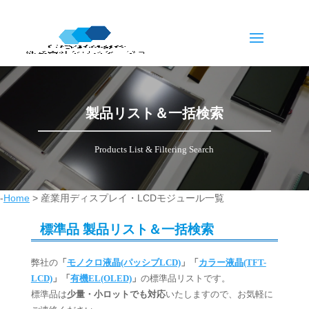
製品リスト＆一括検索
Products List & Filtering Search
-
Home
>
産業用ディスプレイ・LCDモジュール一覧
標準品 製品リスト＆一括検索
弊社の
「
モノクロ液晶(パッシブLCD)
」「
カラー液晶(TFT-
LCD)
」「
有機EL(OLED)
」
の標準品リストです。
標準品は
少量・小ロットでも対応
いたしますので、お気軽に