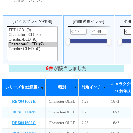
ご連絡ください。
[ディスプレイの種類]
[画面対角インチ]
[外形
-
9件
が該当しました
キャラク
シリーズ名(仕様書)
種別
対角インチ
or 解像
REX001602H
Character-OLED
1.23
16×2
REX001602B
Character-OLED
1.23
16×2
REX001602G
Character-OLED
2.26
16×2