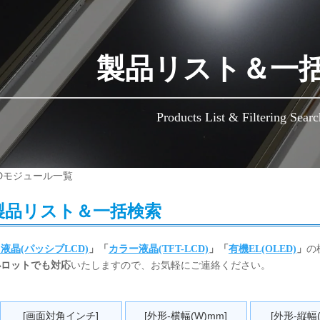
製品リスト＆一
Products List & Filtering Searc
Dモジュール一覧
製品リスト＆一括検索
液晶(パッシブLCD)
」「
カラー液晶(TFT-LCD)
」「
有機EL(OLED)
」
の
小ロットでも対応
いたしますので、お気軽にご連絡ください。
[画面対角インチ]
[外形-横幅(W)mm]
[外形-縦幅(