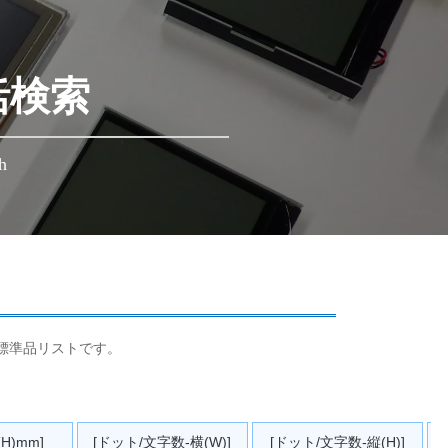
括検索
h
標準品リストです。
H)mm]
[ドット/文字数-横(W)]
[ドット/文字数-縦(H)]