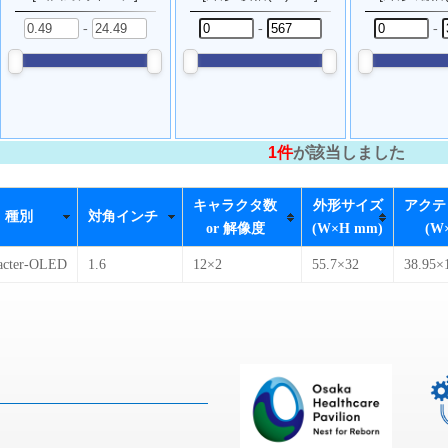
-
-
-
1件
が該当しました
キャラクタ数
外形サイズ
アクテ
種別
対角インチ
or 解像度
(W×H mm)
(W
acter-OLED
1.6
12×2
55.7×32
38.95×