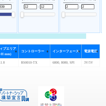
-
-
ィブエリア
コントローラー
インターフェース
電源電圧
×H mm)
11.8
RS0010-TX
6800, 8080, SPI
3V/5V