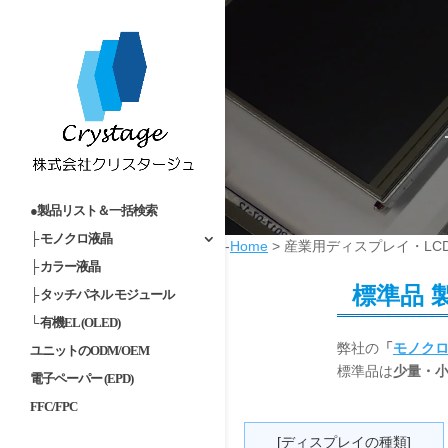
●製品リスト＆一括検索
├ モノクロ液晶
-
Home
>
産業用ディスプレイ・LC
├ カラー液晶
標準品 
├ タッチパネル モジュール
└ 有機EL (OLED)
弊社の
「
モノクロ
ユニットのODM/OEM
標準品は
少量・
電子ペーパー (EPD)
FFC/FPC
[ディスプレイの種類]